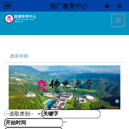
推广教育中心
:::
Toggl
:::
政府补助
~