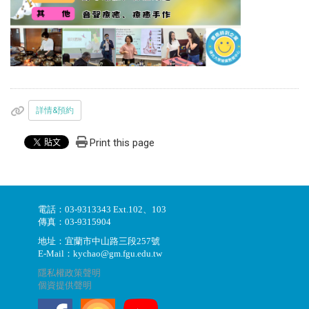
詳情&預約
Print this page
電話：03-9313343 Ext.102、103
傳真：03-9315904
地址：宜蘭市中山路三段257號
E-Mail：kychao@gm.fgu.edu.tw
隱私權政策聲明
個資提供聲明