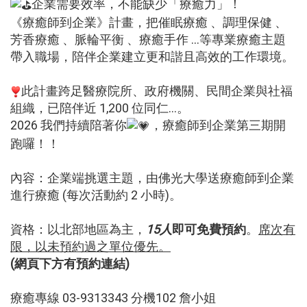
企業需要效率，不能缺少「療癒力」！
《療癒師到企業》計畫，把催眠療癒 、調理保健 、
芳香療癒 、脈輪平衡 、療癒手作 ...等專業療癒主題
帶入職場，陪伴企業建立更和諧且高效的工作環境。
此計畫跨足醫療院所、政府機關、民間企業與社福
組織，已陪伴近 1,200 位同仁...。
2026 我們持續陪著你
，療癒師到企業第三期開
跑囉！！
內容：企業端挑選主題，由佛光大學送療癒師到企業
進行療癒 (每次活動約 2 小時)。
資格：以北部地區為主，
15人
即可免費預約
。
席次有
限，以未預約過之單位優先。
(網頁下方有預約連結)
療癒專線 03-9313343 分機102 詹小姐