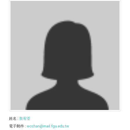
姓名
:
詹宥荃
電子郵件
:
wcchan@mail.fgu.edu.tw