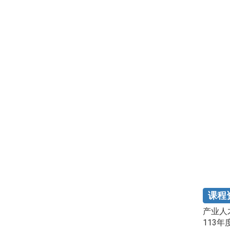
课程
产业人
113