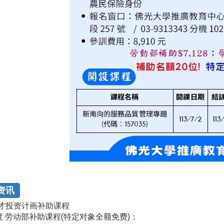
资讯
才投资计画补助课程
年度 劳动部补助课程(特定对象全额免费)：