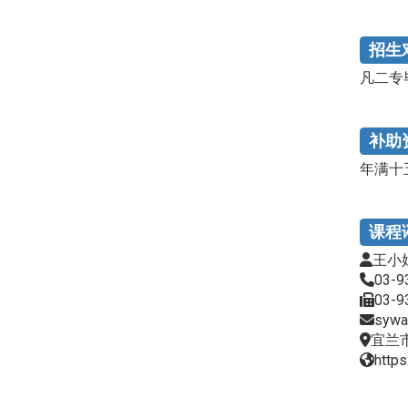
招生
凡二专
补助
年满十
课程
王小
03-9
03-9
sywa
宜兰
https