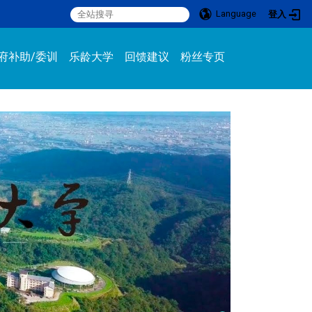
Language
登入
:::
府补助/委训
乐龄大学
回馈建议
粉丝专页