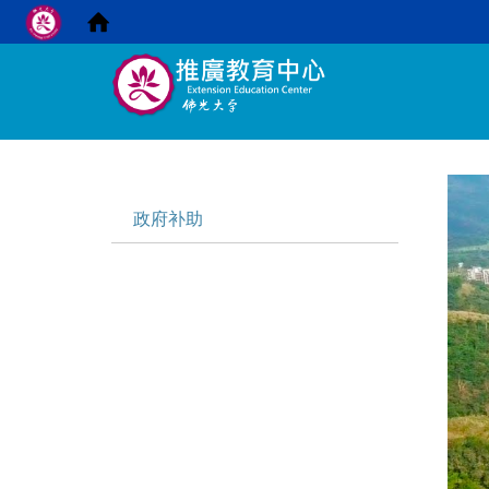
:::
:::
政府补助