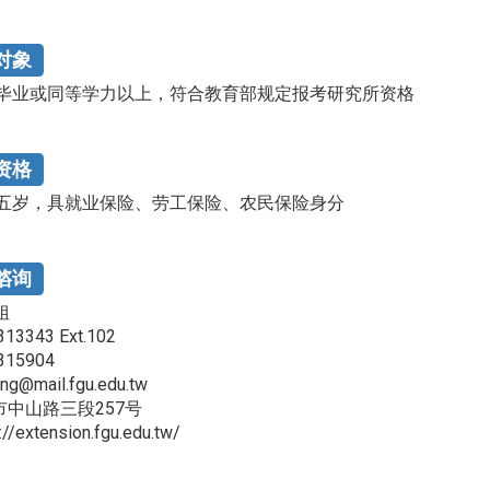
对象
毕业或同等学力以上，符合教育部规定报考研究所资格
资格
五岁，具就业保险、劳工保险、农民保险身分
谘询
姐
313343 Ext.102
315904
ng@mail.fgu.edu.tw
市中山路三段257号
://extension.fgu.edu.tw/