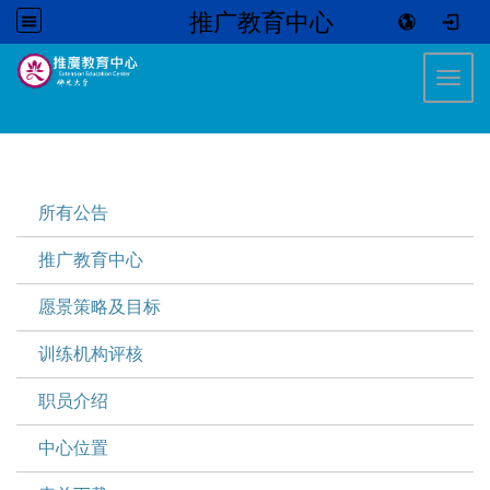
推广教育中心
:::
Toggl
:::
所有公告
推广教育中心
愿景策略及目标
训练机构评核
职员介绍
中心位置