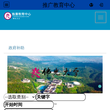
推广教育中心
:::
Toggl
:::
政府补助
~