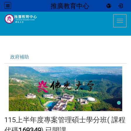
推廣教育中心
:::
Toggl
:::
政府補助
115上半年度專案管理碩士學分班( 課程
代碼
169349
) 已開課