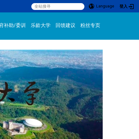
Language
登入
:::
府补助/委训
乐龄大学
回馈建议
粉丝专页