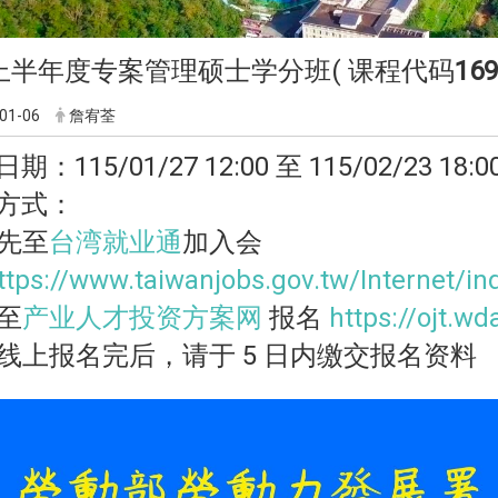
5上半年度专案管理硕士学分班( 课程代码
169
01-06
詹宥荃
：115/01/27 12:00 至 115/02/23 18:0
方式：
请先至
台湾就业通
加入会
ttps://www.taiwanjobs.gov.tw/Internet/i
再至
产业人才投资方案网
报名
https://ojt.wd
 于线上报名完后，请于 5 日内缴交报名资料