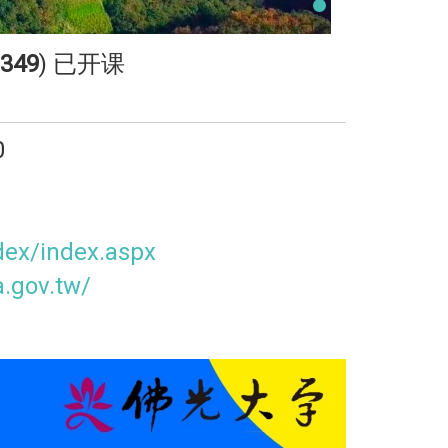
349
) 已开课
0
ndex/index.aspx
a.gov.tw/