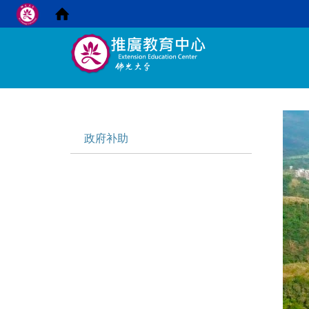
:::
:::
政府补助