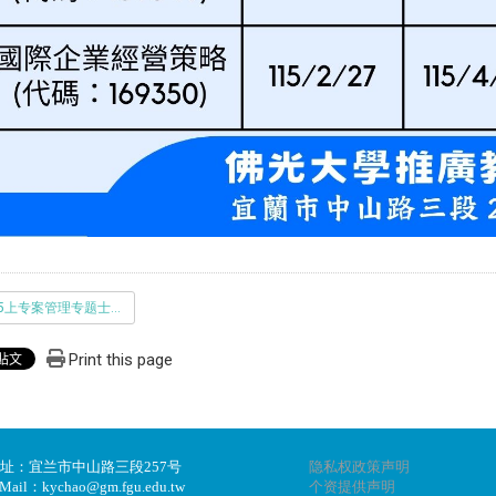
115上专案管理专题士学分班招训简章_课程代码169349_.pdf
Print this page
址：宜兰市中山路三段257号
隐私权政策声明
Mail：kychao@gm.fgu.edu.tw
个资提供声明