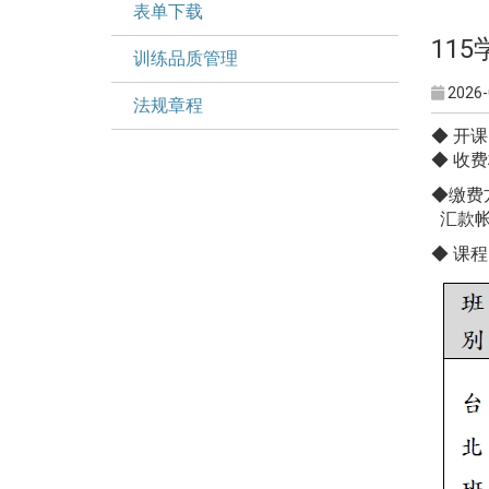
表单下载
11
训练品质管理
2026-
法规章程
◆ 开课日
◆ 收费
◆缴费
汇款帐号
◆ 课