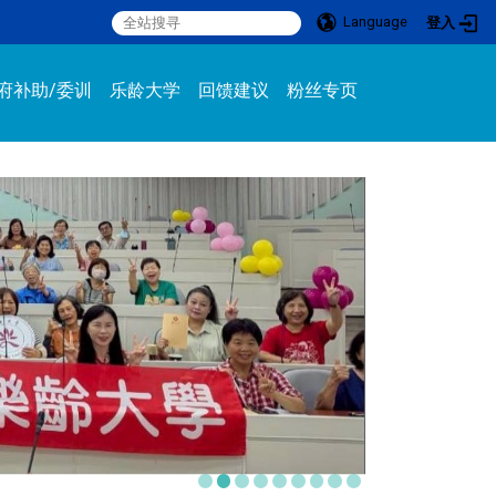
Language
登入
:::
府补助/委训
乐龄大学
回馈建议
粉丝专页