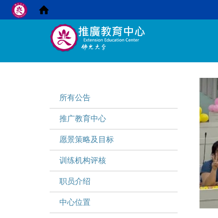
:::
:::
所有公告
推广教育中心
愿景策略及目标
训练机构评核
职员介绍
中心位置