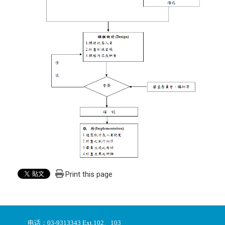
Print this page
电话：03-9313343 Ext.102、103