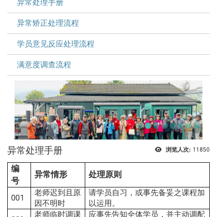
异常处理手册
异常矫正处理流程
学员意见反应处理流程
满意度调查流程
异常处理手册
浏览人次:
11850
编
异常情形
处理原则
号
老师迟到且原
请学员自习，或事先备妥之课程加
001
因不明时
以运用。
老师临时调课
应事先告知全体学员，并主动调配