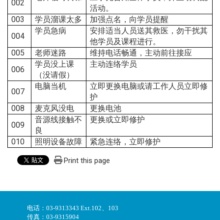
002
活动。
003
学员溜课太多
加强点名，
向学员提醒
学员急病
安排适当人员送其救医，勿干扰其
004
他学员及
课程进行。
005
老师迷路
维持电话畅通，
主动前往接应
学员没上课
主动连络学员
006
（没请假）
电脑当机
立即更换电脑或请工作人员立即修
007
护
008
麦克风没电
更换电池
音源线接触不
更换或立即修护
009
良
010
照明设备故障
紧急连络，立即修护
Print this page
电话：03-9313343 Ext.102、103
传真：03-9315904