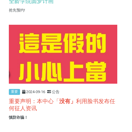
全龄学院圆梦计画
抢先预约!
2024-09-16
公告
重要
重要声明：本中心「
没有」
利用脸书发布任
何征人资讯
慎防诈骗！