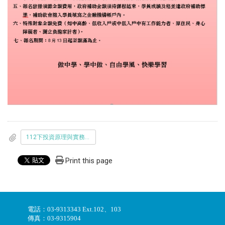
112下投資原理與實務碩士學分班招訓簡章_課程代碼151545_.pdf
Print this page
電話：03-9313343 Ext.102、103
傳真：03-9315904