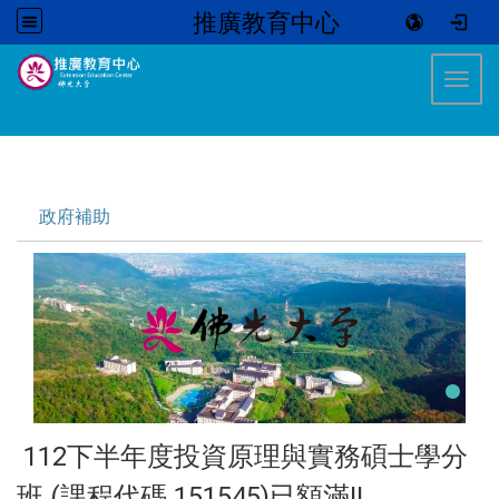
推廣教育中心
:::
Toggl
:::
政府補助
112下半年度投資原理與實務碩士學分
班 (課程代碼 151545)已額滿!!