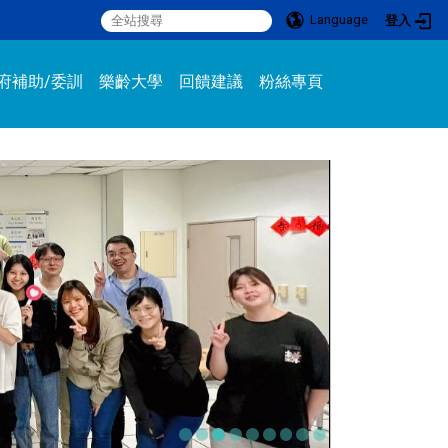
Language
登入
:::
府補助/委訓
樂齡大學
回饋建議
粉絲專頁