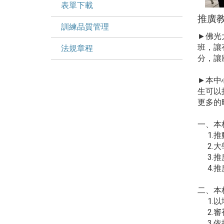
表單下載
推廣
訓練品質管理
►佛光
班，讓
法規章程
分，讓
►本中
生可以
更多的
一、本
1.推
2.大
3.推
4.推
二、本
1.以
2.審
3.依