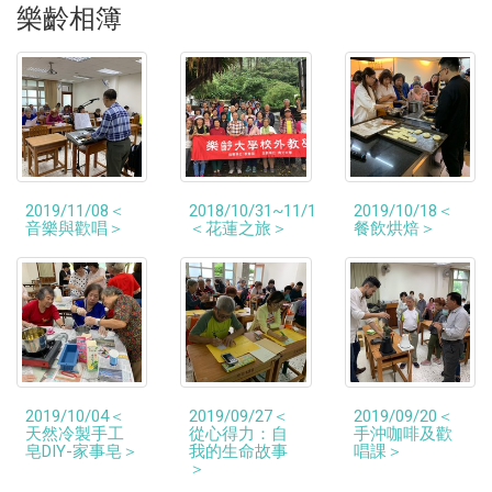
樂齡相簿
2019/11/08＜
2018/10/31~11/1
2019/10/18＜
音樂與歡唱＞
＜花蓮之旅＞
餐飲烘焙＞
2019/10/04＜
2019/09/27＜
2019/09/20＜
天然冷製手工
從心得力：自
手沖咖啡及歡
皂DIY-家事皂＞
我的生命故事
唱課＞
＞