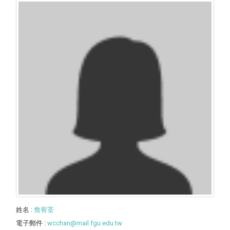
姓名
:
詹宥荃
電子郵件
:
wcchan@mail.fgu.edu.tw