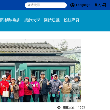
Language
登入
:::
府補助/委訓
樂齡大學
回饋建議
粉絲專頁
瀏覽人次:
11503