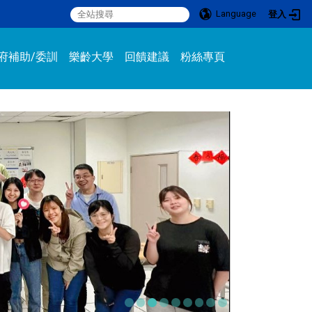
Language
登入
:::
府補助/委訓
樂齡大學
回饋建議
粉絲專頁