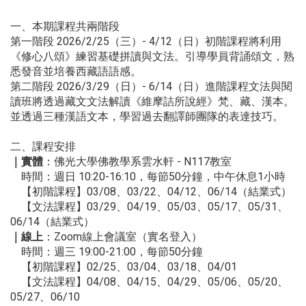
一、本期課程共兩階段
第一階段 2026/2/25（三）- 4/12（日）初階課程將利用
《修心八頌》練習基礎拼讀與文法。引導學員背誦頌文，熟
悉發音並培養西藏語語感。
第二階段
2026/3/29（日）- 6/14（日）進階課程文法與閱
讀班將透過藏文文法解讀《維摩詰所說經》梵、藏、漢本。
並透過三種漢語文本，學習過去翻譯師團隊的表達技巧。
二、課程安排
｜實體
：佛光大學佛教學系雲水軒 - N117教室
時間：週日 10:20-16:10，每節50分鐘，中午休息1小時
【初階課程】03/08、03/22、04/12、06/14（結業式）
【文法課程】03/29、04/19、05/03、05/17、05/31、
06/14（結業式）
｜線上
：Zoom線上會議室（實名登入）
時間：週三 19:00-21:00，每節50分鐘
【初階課程】02/25、03/04、03/18、04/01
【文法課程】04/08、04/15、04/29、05/06、05/20、
05/27、06/10